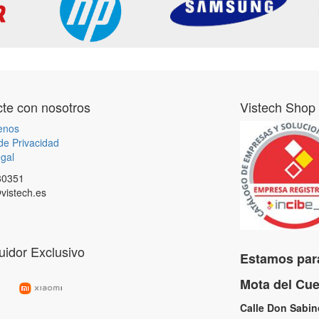
te con nosotros
Vistech Shop
enos
 de Privacidad
gal
80351
vistech.es
buidor Exclusivo
Estamos para
Mota del C
Calle Don Sabi