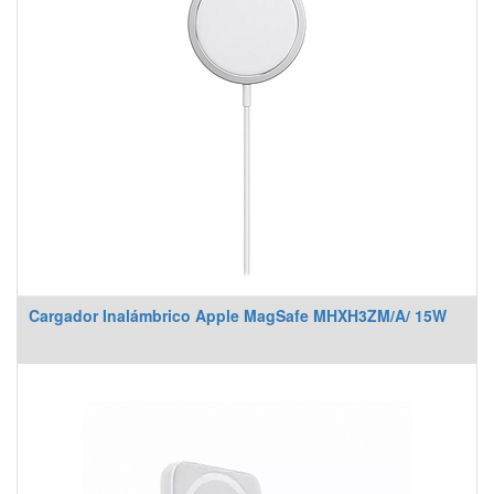
Cargador Inalámbrico Apple MagSafe MHXH3ZM/A/ 15W