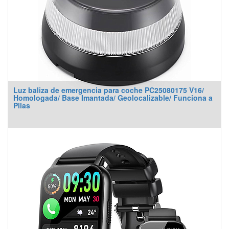
Luz baliza de emergencia para coche PC25080175 V16/
Homologada/ Base Imantada/ Geolocalizable/ Funciona a
Pilas