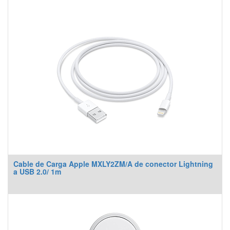
Cable de Carga Apple MXLY2ZM/A de conector Lightning
a USB 2.0/ 1m