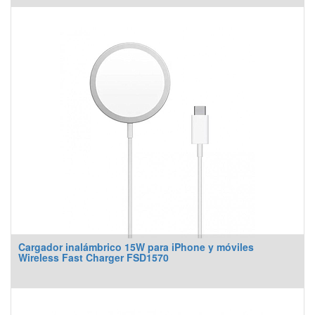
Cargador inalámbrico 15W para iPhone y móviles
Wireless Fast Charger FSD1570