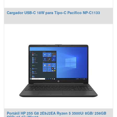
Cargador USB-C 18W para Tipo-C Pacífico NP-C1133
Portátil HP 255 G8 2E9J2EA Ryzen 5 3500U/ 8GB/ 256GB