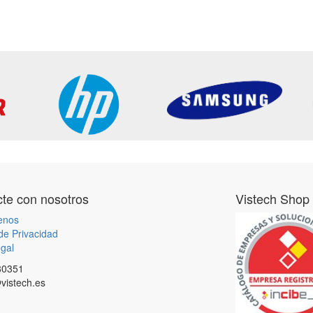
te con nosotros
Vistech Shop
enos
 de Privacidad
gal
80351
vistech.es