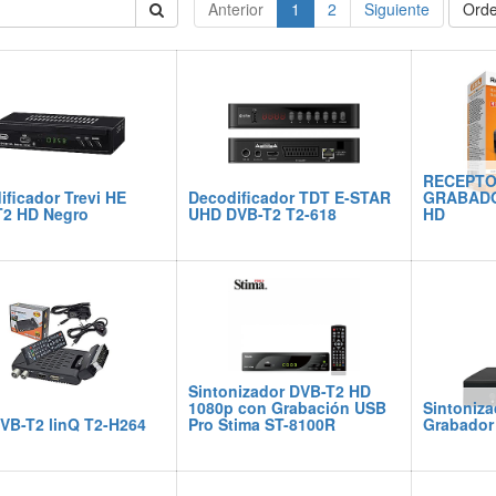
Anterior
1
2
Siguiente
Orde
RECEPTO
ificador Trevi HE
Decodificador TDT E-STAR
GRABADO
T2 HD Negro
UHD DVB-T2 T2-618
HD
Sintonizador DVB-T2 HD
1080p con Grabación USB
Sintoniz
VB-T2 linQ T2-H264
Pro Stima ST-8100R
Grabador