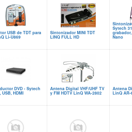
Sintoniza
Sytech 3
tor USB de TDT para
Sintonizador MINI TDT
grabador,
nQ Li-U869
LINQ FULL HD
Nano
ductor DVD - Sytech
Antena Digital VHF/UHF TV
Antena Di
, USB, HDMI
y FM HDTV LinQ WA-2802
LinQ AR-