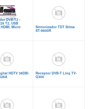
dor DVB-T2 -
129 T2, USB
 HDMI, Micro
Sintonizador TDT Stima
ST-9600R
gital HDTV 38DBi
Receptor DVB-T Linq TV-
628A
G300