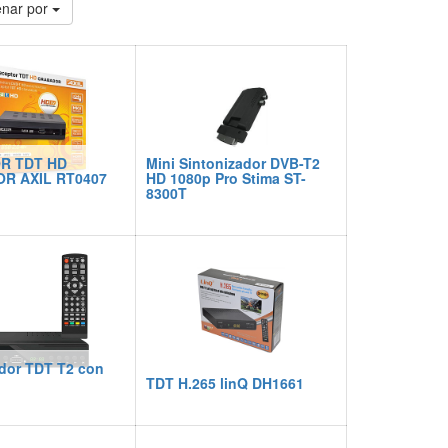
nar por
R TDT HD
Mini Sintonizador DVB-T2
R AXIL RT0407
HD 1080p Pro Stima ST-
8300T
ador TDT T2 con
TDT H.265 linQ DH1661