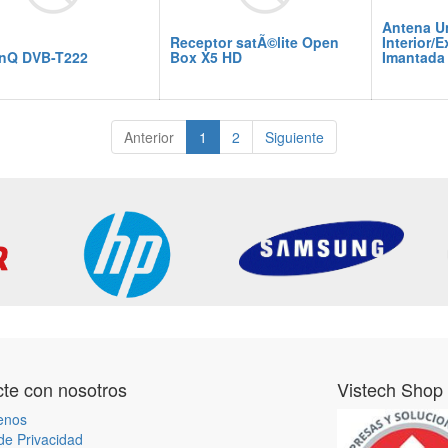
Antena U
Receptor satÃ©lite Open
Interior/E
inQ DVB-T222
Box X5 HD
Imantada
Anterior
1
2
Siguiente
te con nosotros
Vistech Shop
enos
 de Privacidad