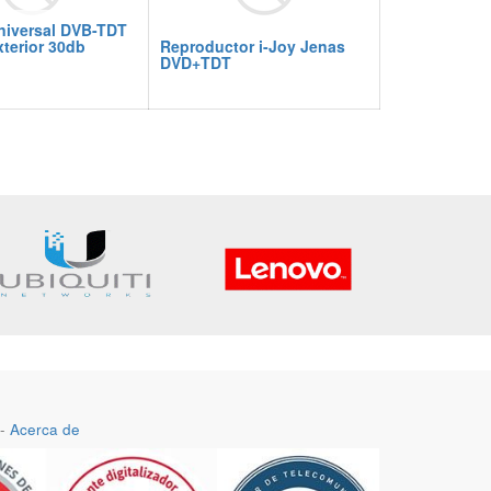
niversal DVB-TDT
xterior 30db
Reproductor i-Joy Jenas
DVD+TDT
-
Acerca de