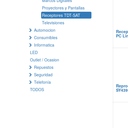
Marcos Digitales
Proyectores y Pantallas
Receptores TDT-SAT
Televisiones
Automocion
Recep
PC Li
Consumibles
Informatica
LED
Outlet / Ocasion
Repuestos
Seguridad
Telefonía
Repro
TODOS
SY439