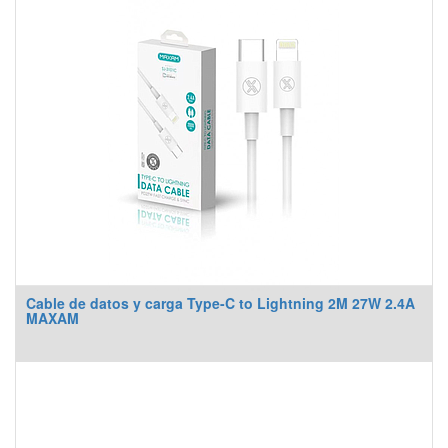
Cable de datos y carga Type-C to Lightning 2M 27W 2.4A
MAXAM