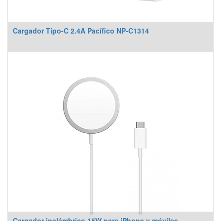
Cargador Tipo-C 2.4A Pacífico NP-C1314
Cargador inalámbrico 15W para iPhone y móviles