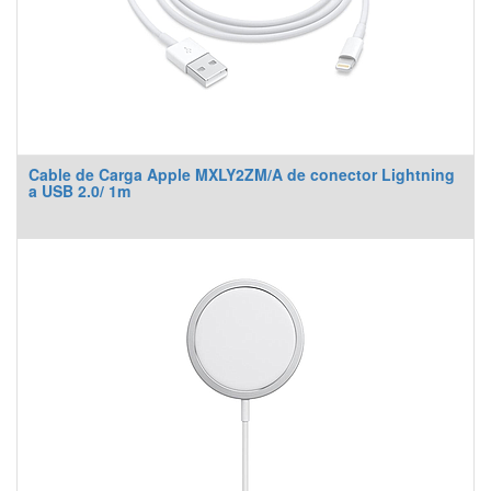
Cable de Carga Apple MXLY2ZM/A de conector Lightning
a USB 2.0/ 1m