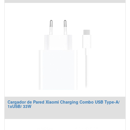
Cargador de Pared Xiaomi Charging Combo USB Type-A/
1xUSB/ 33W