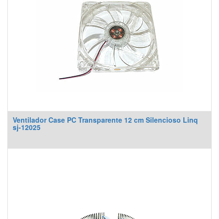
Ventilador Case PC Transparente 12 cm Silencioso Linq
sj-12025