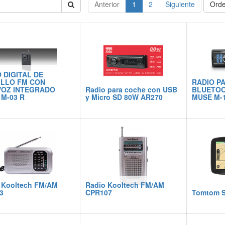
Anterior
1
2
Siguiente
Orde
 DIGITAL DE
ILLO FM CON
RADIO P
VOZ INTEGRADO
Radio para coche con USB
BLUETOO
M-03 R
y Micro SD 80W AR270
MUSE M-1
 Kooltech FM/AM
Radio Kooltech FM/AM
3
CPR107
Tomtom St