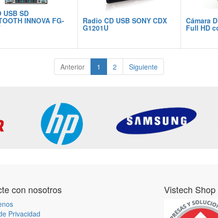
 USB SD
TOOTH INNOVA FG-
Radio CD USB SONY CDX
Cámara D
T
G1201U
Full HD c
Anterior
1
2
Siguiente
te con nosotros
Vistech Shop
enos
 de Privacidad