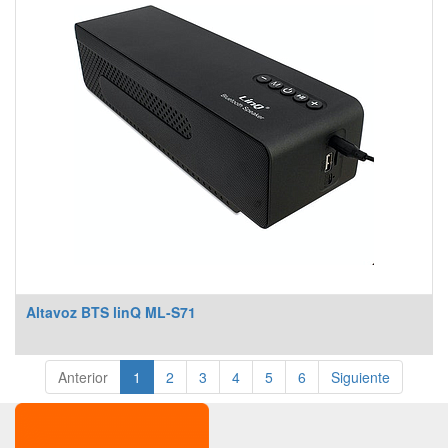
Altavoz BTS linQ ML-S71
Anterior
1
2
3
4
5
6
Siguiente