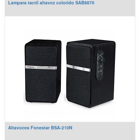
Lampara tactil altavoz colorido SAB8870
Altavoces Fonestar BSA-210N