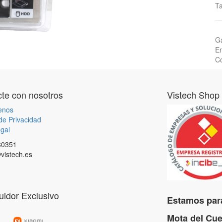
Ta
Ga
En
Co
te con nosotros
Vistech Shop
enos
 de Privacidad
gal
80351
vistech.es
buidor Exclusivo
Estamos para
Mota del C