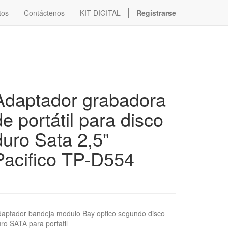
tos
Contáctenos
KIT DIGITAL
Registrarse
Adaptador grabadora
de portátil para disco
duro Sata 2,5"
Pacifico TP-D554
aptador bandeja modulo Bay optico segundo disco
ro SATA para portatil