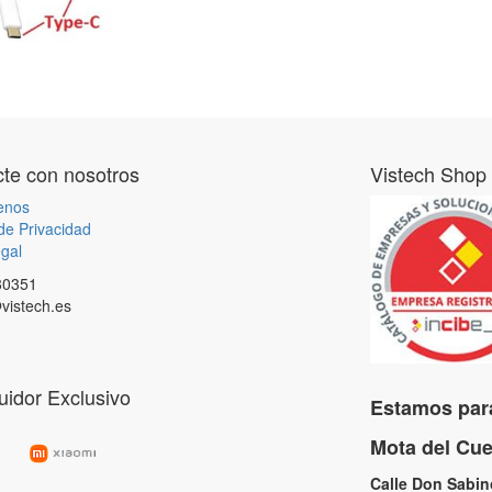
te con nosotros
Vistech Shop
enos
 de Privacidad
gal
80351
vistech.es
buidor Exclusivo
Estamos para
Mota del C
Calle Don Sabi