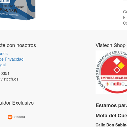
Ga
En
Co
te con nosotros
Vistech Shop
enos
 de Privacidad
gal
80351
vistech.es
buidor Exclusivo
Estamos para
Mota del C
Calle Don Sabi