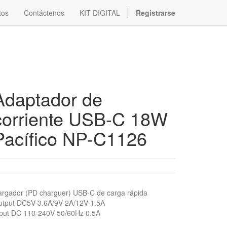
tos
Contáctenos
KIT DIGITAL
Registrarse
Adaptador de
corriente USB-C 18W
Pacífico NP-C1126
rgador (PD charguer) USB-C de carga rápida
utput DC5V-3.6A/9V-2A/12V-1.5A
nput DC 110-240V 50/60Hz 0.5A