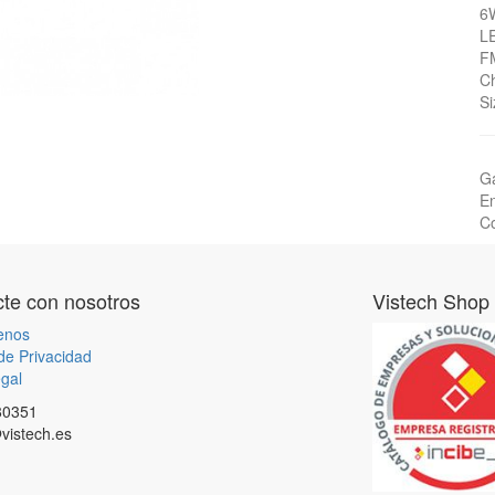
6
L
F
C
S
Ga
En
Co
te con nosotros
Vistech Shop
enos
 de Privacidad
gal
80351
vistech.es