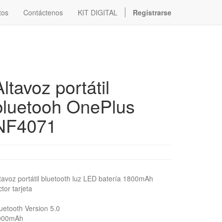
tos
Contáctenos
KIT DIGITAL
Registrarse
Altavoz portátil
bluetooh OnePlus
NF4071
tavoz portátil bluetooth luz LED batería 1800mAh
ctor tarjeta
uetooth Version 5.0
000mAh