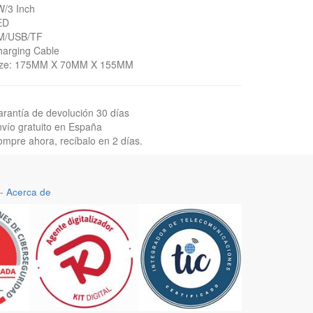
W/3 Inch
ED
M/USB/TF
harging Cable
ize: 175MM X 70MM X 155MM
rantía de devolución 30 días
vío gratuito en España
mpre ahora, recíbalo en 2 días.
-
Acerca de