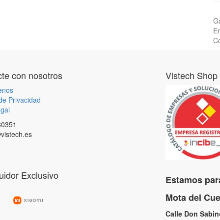
Ga
En
Co
te con nosotros
Vistech Shop
enos
 de Privacidad
gal
80351
vistech.es
buidor Exclusivo
Estamos para
Mota del C
Calle Don Sabi