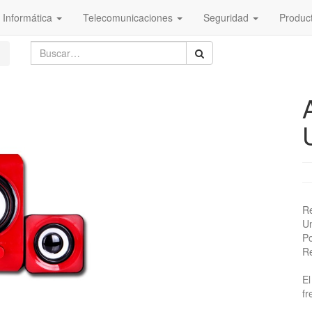
Informática
Telecomunicaciones
Seguridad
Produc
Re
Un
Po
Re
El
fr