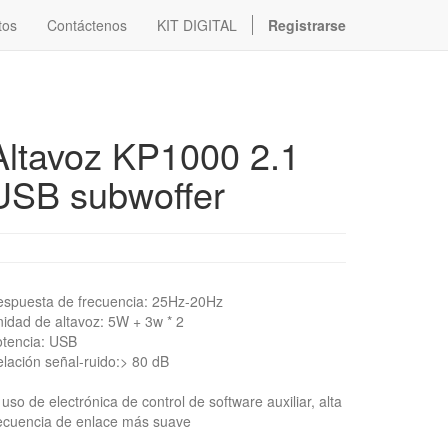
tos
Contáctenos
KIT DIGITAL
Registrarse
Altavoz KP1000 2.1
USB subwoffer
spuesta de frecuencia: 25Hz-20Hz
idad de altavoz: 5W + 3w * 2
tencia: USB
lación señal-ruido:> 80 dB
 uso de electrónica de control de software auxiliar, alta
ecuencia de enlace más suave