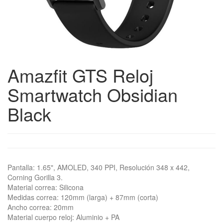
Amazfit GTS Reloj
Smartwatch Obsidian
Black
Pantalla: 1.65", AMOLED, 340 PPI, Resolución 348 x 442,
Corning Gorilla 3.
Material correa: Silicona
Medidas correa: 120mm (larga) + 87mm (corta)
Ancho correa: 20mm
Material cuerpo reloj: Aluminio + PA