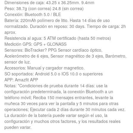
Dimensiones de caja: 43.25 x 36.25mm. 9.4mm
Peso: 38.7g (con correa) 24.8 (sin correa)
Conexión: Bluetooth 5.0 / BLE
Batería: 220mAh polímero de litio. Hasta 14 días de uso
normalizado. Duración en reposo: 30 days. Tiempo de carga: 2h
aprox.
Resistencia al agua: 5 ATM certificado (hasta 50 metros)
Medición GPS: GPS + GLONASS
Sensores: BioTracker? PPG Sensor cardíaco óptico,
Acelerómetro de 6 ejes, Sensor magnético de 3 ejes, Barómetro,
sensor de luz.
Accesorios: Manual y cargador magnetico.
SO soportados: Android 5.0 o IOS 10.0 o superiores
APP: Amazfit APP
Notas: *Condiciones de prueba durante 14 días: use la
configuración predeterminada, la conexión Bluetooth a un
teléfono móvil; Reciba 150 mensajes entrantes, levante la
muñeca 30 veces para ver la pantalla y 5 minutos para otras
operaciones; Ejecutar cada 2 días durante 30 minutos cada vez.
La duración de la batería puede variar según el uso, la
configuración y muchos otros factores, y los resultados reales
pueden variar.