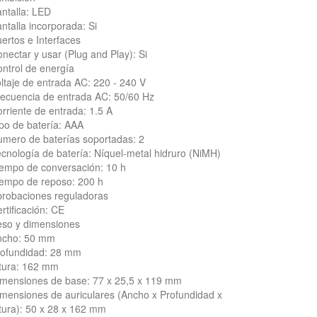
ntalla: LED
ntalla incorporada: Si
ertos e Interfaces
nectar y usar (Plug and Play): Si
ntrol de energía
ltaje de entrada AC: 220 - 240 V
ecuencia de entrada AC: 50/60 Hz
rriente de entrada: 1.5 A
po de batería: AAA
mero de baterías soportadas: 2
cnología de batería: Níquel-metal hidruro (NiMH)
empo de conversación: 10 h
empo de reposo: 200 h
robaciones reguladoras
rtificación: CE
eso y dimensiones
ncho: 50 mm
rofundidad: 28 mm
tura: 162 mm
mensiones de base: 77 x 25,5 x 119 mm
mensiones de auriculares (Ancho x Profundidad x
tura): 50 x 28 x 162 mm