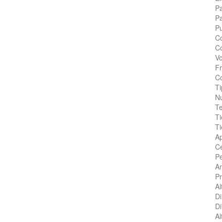
Pa
Pa
Pu
Co
Co
Vo
Fr
Co
Ti
Nu
Te
Ti
Ti
Ap
Ce
P
A
P
Al
Di
Di
Al