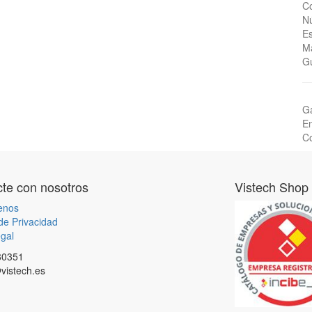
Co
Nú
Es
Ma
Gu
Ga
En
Co
te con nosotros
Vistech Shop
enos
 de Privacidad
gal
80351
vistech.es