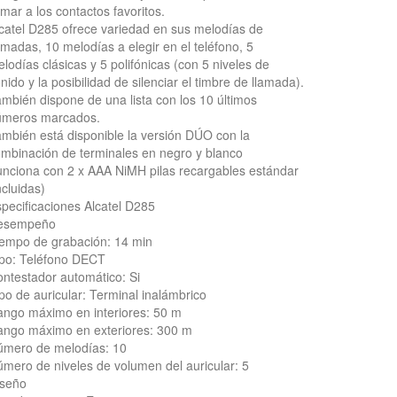
amar a los contactos favoritos.
catel D285 ofrece variedad en sus melodías de
amadas, 10 melodías a elegir en el teléfono, 5
lodías clásicas y 5 polifónicas (con 5 niveles de
nido y la posibilidad de silenciar el timbre de llamada).
mbién dispone de una lista con los 10 últimos
úmeros marcados.
mbién está disponible la versión DÚO con la
mbinación de terminales en negro y blanco
nciona con 2 x AAA NiMH pilas recargables estándar
ncluidas)
pecificaciones Alcatel D285
esempeño
empo de grabación: 14 min
po: Teléfono DECT
ntestador automático: Si
po de auricular: Terminal inalámbrico
ngo máximo en interiores: 50 m
ngo máximo en exteriores: 300 m
úmero de melodías: 10
mero de niveles de volumen del auricular: 5
iseño