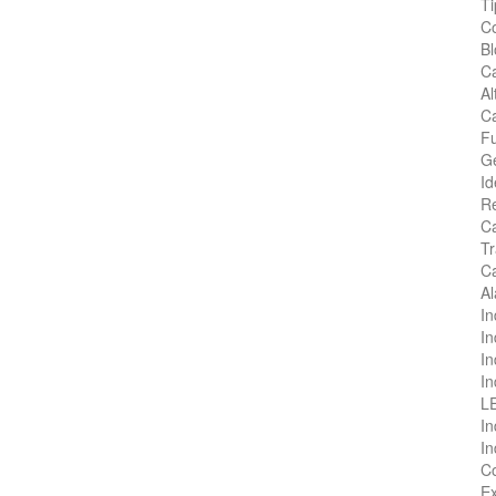
Ti
Co
Bl
Ca
Al
Ca
Fu
Ge
Id
R
Ca
Tr
Ca
Al
In
In
In
In
LE
In
In
Co
Ex