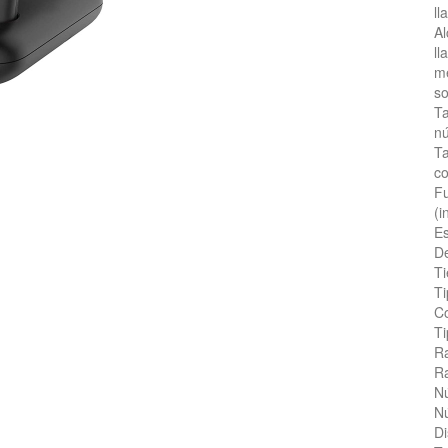
ll
Al
ll
me
so
Ta
n
Ta
co
Fu
(i
Es
D
Ti
Ti
Co
Ti
Ra
Ra
N
Nú
D