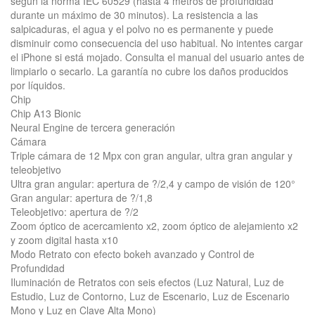
según la norma IEC 60529 (hasta 4 metros de profundidad
durante un máximo de 30 minutos). La resistencia a las
salpicaduras, el agua y el polvo no es permanente y puede
disminuir como consecuencia del uso habitual. No intentes cargar
el iPhone si está mojado. Consulta el manual del usuario antes de
limpiarlo o secarlo. La garantía no cubre los daños producidos
por líquidos.
Chip
Chip A13 Bionic
Neural Engine de tercera generación
Cámara
Triple cámara de 12 Mpx con gran angular, ultra gran angular y
teleobjetivo
Ultra gran angular: apertura de ?/2,4 y campo de visión de 120°
Gran angular: apertura de ?/1,8
Teleobjetivo: apertura de ?/2
Zoom óptico de acercamiento x2, zoom óptico de alejamiento x2
y zoom digital hasta x10
Modo Retrato con efecto bokeh avanzado y Control de
Profundidad
Iluminación de Retratos con seis efectos (Luz Natural, Luz de
Estudio, Luz de Contorno, Luz de Escenario, Luz de Escenario
Mono y Luz en Clave Alta Mono)