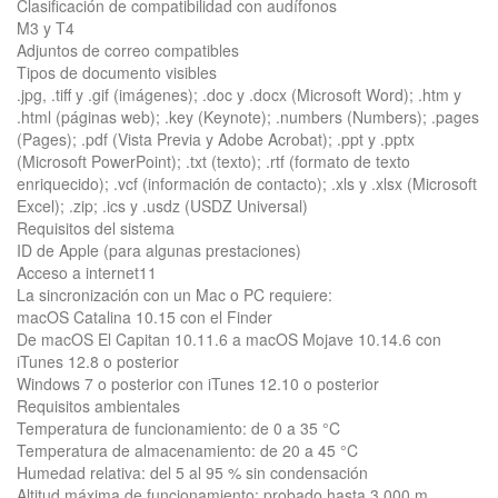
Clasificación de compati­bilidad con audífonos
M3 y T4
Adjuntos de correo compatibles
Tipos de documento visibles
.jpg, .tiff y .gif (imágenes); .doc y .docx (Microsoft Word); .htm y
.html (páginas web); .key (Keynote); .numbers (Numbers); .pages
(Pages); .pdf (Vista Previa y Adobe Acrobat); .ppt y .pptx
(Microsoft PowerPoint); .txt (texto); .rtf (formato de texto
enriquecido); .vcf (información de contacto); .xls y .xlsx (Microsoft
Excel); .zip; .ics y .usdz (USDZ Universal)
Requisitos del sistema
ID de Apple (para algunas prestaciones)
Acceso a internet11
La sincronización con un Mac o PC requiere:
macOS Catalina 10.15 con el Finder
De macOS El Capitan 10.11.6 a macOS Mojave 10.14.6 con
iTunes 12.8 o posterior
Windows 7 o posterior con iTunes 12.10 o posterior
Requisitos ambientales
Temperatura de funcionamiento: de 0 a 35 °C
Temperatura de almacena­miento: de 20 a 45 °C
Humedad relativa: del 5 al 95 % sin condensación
Altitud máxima de funcionamiento: probado hasta 3.000 m