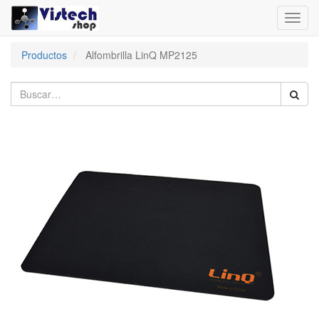
Toggl
navig
Productos
Alfombrilla LinQ MP2125