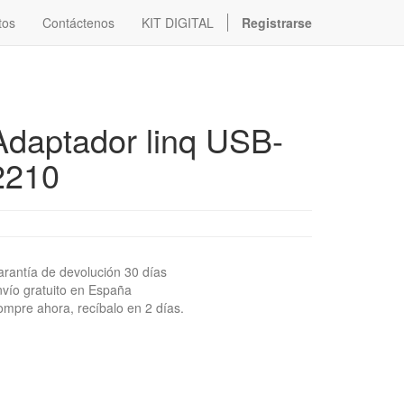
tos
Contáctenos
KIT DIGITAL
Registrarse
Adaptador linq USB-
2210
rantía de devolución 30 días
vío gratuito en España
mpre ahora, recíbalo en 2 días.