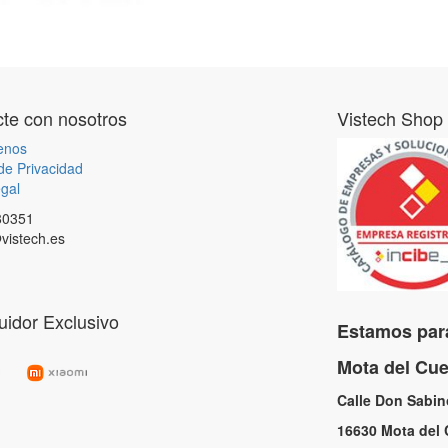
te con nosotros
Vistech Shop
enos
 de Privacidad
gal
80351
vistech.es
buidor Exclusivo
Estamos para
Mota del C
Calle Don Sabi
16630 Mota de