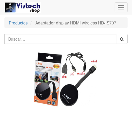
Toggl
navig
Productos
Adaptador display HDMI wireless HD-IS707