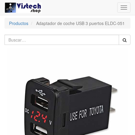
Toggl
navig
Productos
Adaptador de coche USB 3 puertos ELDC-051