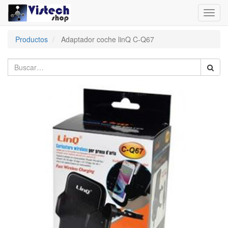
Toggl
navig
Productos
Adaptador coche linQ C-Q67